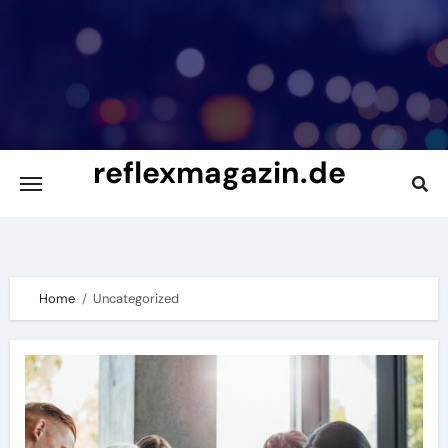
Skip
to
content
reflexmagazin.de
Das Studenten Magazin
Home
Uncategorized