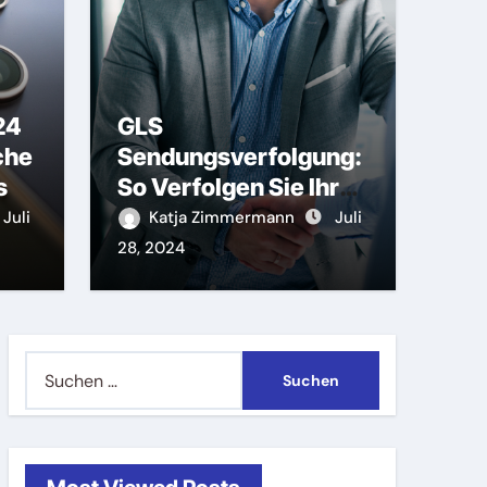
24
GLS
che
Sendungsverfolgung:
 S24 Ultra:
s
So Verfolgen Sie Ihr
 Innovation im Fokus
Paket in Echtzeit
Juli
Katja Zimmermann
Juli
Juli 28, 2024
28, 2024
Suchen
nach: