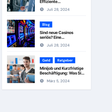
Effiziente
Arbeitsvermittlung und
Juli 28, 2024
Karriereberatung
Blog
Sind neue Casinos
seriös? Eine
Untersuchung der
Juli 28, 2024
Vertrauenswürdigkeit
Geld
Ratgeber
Minijob und Kurzfristige
Beschäftigung: Was Sie
Wissen Müssen
März 5, 2024