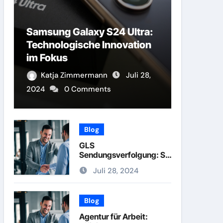
Samsung Galaxy S24 Ultra:
Technologische Innovation
im Fokus
Katja Zimmermann
Juli 28,
2024
0 Comments
Blog
GLS
Sendungsverfolgung: So
Verfolgen Sie Ihr Paket in
Juli 28, 2024
Echtzeit
Blog
Agentur für Arbeit: