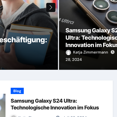
Samsung Galaxy S
Ultra: Technologis
Beschäftigung:
Samsung Galaxy
Innovation im Foku
Technologische
Katja Zimmermann
28, 2024
Katja Zimmermann
Blog
Samsung Galaxy S24 Ultra:
Technologische Innovation im Fokus