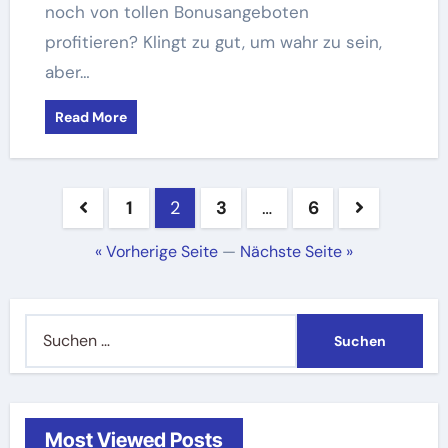
noch von tollen Bonusangeboten
profitieren? Klingt zu gut, um wahr zu sein,
aber…
Read More
Seitennummerierung
1
2
3
…
6
der
« Vorherige Seite
—
Nächste Seite »
Beiträge
Suchen
nach:
Most Viewed Posts