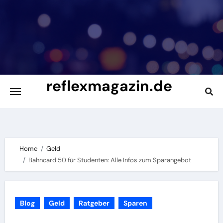
Skip
to
content
reflexmagazin.de
Das Studenten Magazin
Home
Geld
Bahncard 50 für Studenten: Alle Infos zum Sparangebot
Blog
Geld
Ratgeber
Sparen